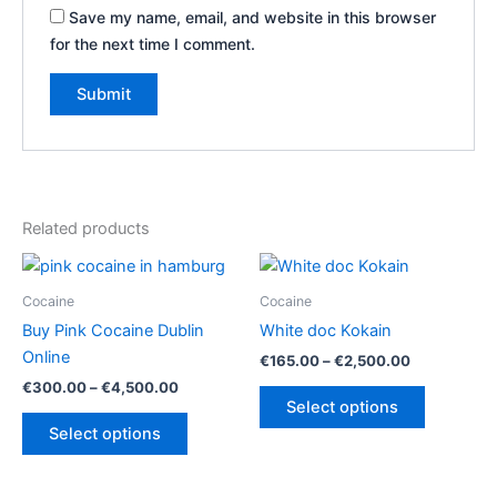
Save my name, email, and website in this browser
for the next time I comment.
Related products
Cocaine
Cocaine
Buy Pink Cocaine Dublin
White doc Kokain
Online
Price
€
165.00
–
€
2,500.00
range:
Price
€
300.00
–
€
4,500.00
This
€165.00
range:
Select options
This
product
through
€300.00
Select options
€2,500.00
product
has
through
€4,500.00
has
multiple
multiple
variants.